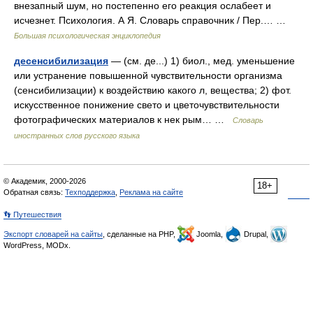
внезапный шум, но постепенно его реакция ослабеет и
исчезнет. Психология. А Я. Словарь справочник / Пер.… …
Большая психологическая энциклопедия
десенсибилизация
— (см. де...) 1) биол., мед. уменьшение
или устранение повышенной чувствительности организма
(сенсибилизации) к воздействию какого л, вещества; 2) фот.
искусственное понижение свето и цветочувствительности
фотографических материалов к нек рым… …
Словарь
иностранных слов русского языка
© Академик, 2000-2026
18+
Обратная связь:
Техподдержка
,
Реклама на сайте
👣 Путешествия
Экспорт словарей на сайты
, сделанные на PHP,
Joomla,
Drupal,
WordPress, MODx.