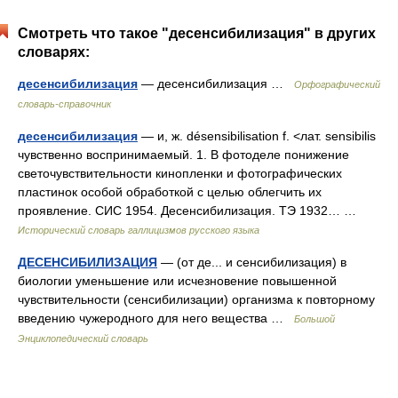
Смотреть что такое "десенсибилизация" в других
словарях:
десенсибилизация
— десенсибилизация …
Орфографический
словарь-справочник
десенсибилизация
— и, ж. désensibilisation f. <лат. sensibilis
чувственно воспринимаемый. 1. В фотоделе понижение
светочувствительности кинопленки и фотографических
пластинок особой обработкой с целью облегчить их
проявление. СИС 1954. Десенсибилизация. ТЭ 1932… …
Исторический словарь галлицизмов русского языка
ДЕСЕНСИБИЛИЗАЦИЯ
— (от де... и сенсибилизация) в
биологии уменьшение или исчезновение повышенной
чувствительности (сенсибилизации) организма к повторному
введению чужеродного для него вещества …
Большой
Энциклопедический словарь