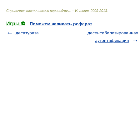
Справочник технического переводчика. – Интент
.
2009-2013
.
Игры ⚽
Поможем написать реферат
десатураза
десенсибилизированная
аутентификация