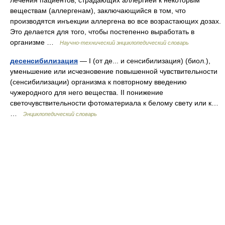
лечения пациентов, страдающих аллергией к некоторым
веществам (аллергенам), заключающийся в том, что
производятся инъекции аллергена во все возрастающих дозах.
Это делается для того, чтобы постепенно выработать в
организме …
Научно-технический энциклопедический словарь
десенсибилизация
— I (от де... и сенсибилизация) (биол.),
уменьшение или исчезновение повышенной чувствительности
(сенсибилизации) организма к повторному введению
чужеродного для него вещества. II понижение
светочувствительности фотоматериала к белому свету или к…
…
Энциклопедический словарь